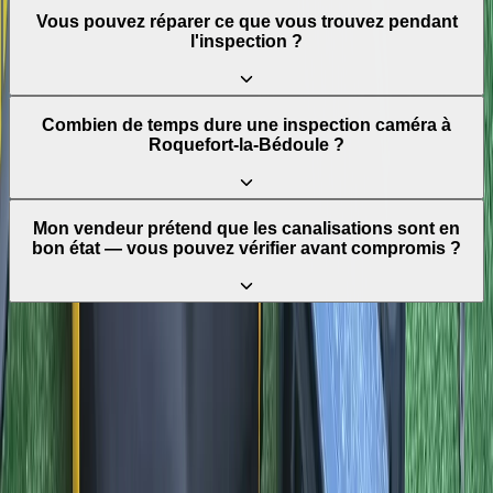
Vous pouvez réparer ce que vous trouvez pendant
l'inspection ?
Combien de temps dure une inspection caméra à
Roquefort-la-Bédoule ?
Mon vendeur prétend que les canalisations sont en
bon état — vous pouvez vérifier avant compromis ?
Tous nos services à Roquefort-la-
Bédoule
HL Débouchage propose plusieurs prestations
d'assainissement à Roquefort-la-Bédoule.
Curage de réseaux assainissement à